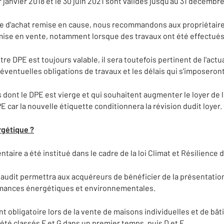
r janvier 2018 et le 30 juin 2021 sont valides jusqu'au 31 décembr
ffre d'achat remise en cause, nous recommandons aux propriétair
la mise en vente, notamment lorsque des travaux ont été effectué
tre DPE est toujours valable, il sera toutefois pertinent de l'act
éventuelles obligations de travaux et les délais qui s'imposeront 
s dont le DPE est vierge et qui souhaitent augmenter le loyer de
E car la nouvelle étiquette conditionnera la révision dudit loyer.
rgétique ?
taire a été institué dans le cadre de la loi Climat et Résilience d
udit permettra aux acquéreurs de bénéficier de la présentatio
rmances énergétiques et environnementales.
t obligatoire lors de la vente de maisons individuelles et de bât
été classés F et G dans un premier temps, puis D et E.